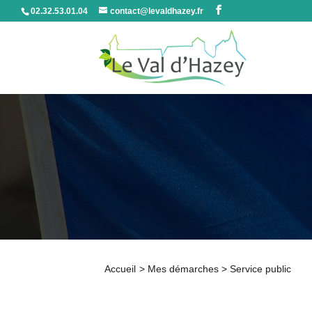
02.32.53.01.04
contact@levaldhazey.fr
Accueil
>
Mes démarches
>
Service public