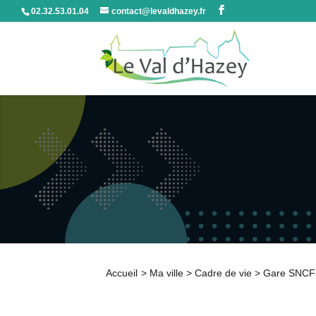
02.32.53.01.04
contact@levaldhazey.fr
Accueil
>
Ma ville
>
Cadre de vie
>
Gare SNCF