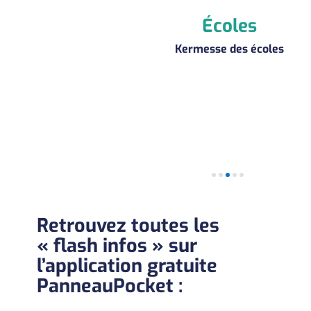
hèque
Écoles
s de juin
Kermesse des écoles
Retrouvez toutes les
« flash infos » sur
l’application gratuite
PanneauPocket :