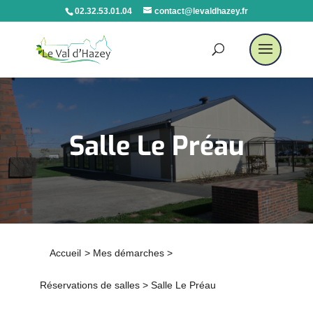
02.32.53.01.04
contact@levaldhazey.fr
Salle Le Préau
Accueil
>
Mes démarches
>
Réservations de salles
>
Salle Le Préau