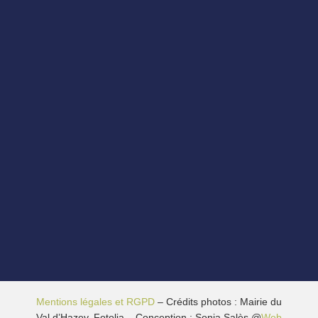
Mentions légales et RGPD
– Crédits photos : Mairie du
Val d’Hazey, Fotolia – Conception : Sonia Salès @
Web