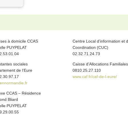
ses à domicile CCAS
Centre Local d’information et 
elle PUYPELAT
Coordination (CUC)
2.53.01.04
02.32.71.24.73
stantes sociales
Caisse d’Allocations Familiales
rtement de l’Eure
0810.25.27.110
2.30.97.17
www.caf.fr/caf-de-l-eure/
ennormandie.fr
exe CCAS – Résidence
nd Bliard
elle PUYPELAT
9.29.00.55