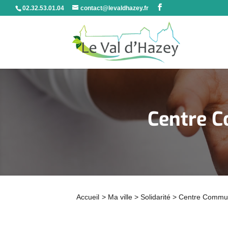
02.32.53.01.04
contact@levaldhazey.fr
Centre C
Accueil
>
Ma ville
>
Solidarité
>
Centre Communa