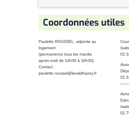
Coordonnées utiles
Paulette ROUSSEL, adjointe au
Cour
logement
Isab
(permanence tous les mardis
02.3
après-midi de 14h30 à 16h30)
Assi
Contact :
Dépa
paulette.roussel@levaldhazey.fr
02.3
eure
Ann
Edmo
Isab
02.7