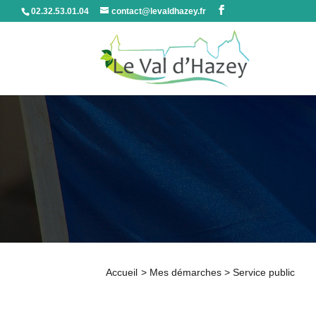
02.32.53.01.04
contact@levaldhazey.fr
Accueil
>
Mes démarches
>
Service public