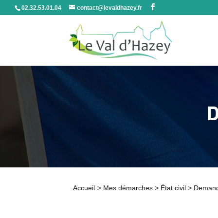
02.32.53.01.04
contact@levaldhazey.fr
D
Accueil
>
Mes démarches
>
État civil
>
Demande