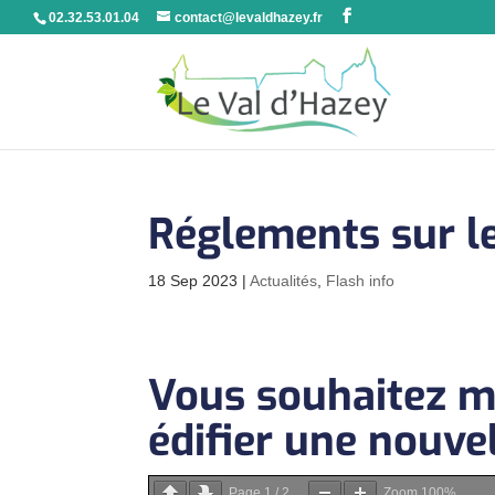
02.32.53.01.04
contact@levaldhazey.fr
Réglements sur le
18 Sep 2023
|
Actualités
,
Flash info
Vous souhaitez mo
édifier une nouvel
Page
1
/
2
Zoom
100%