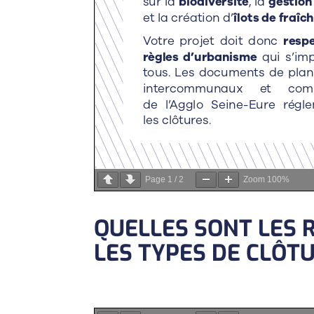
Page
1
/
2
Zoom
100%
QUELLES SONT LES 
LES TYPES DE CLÔTU