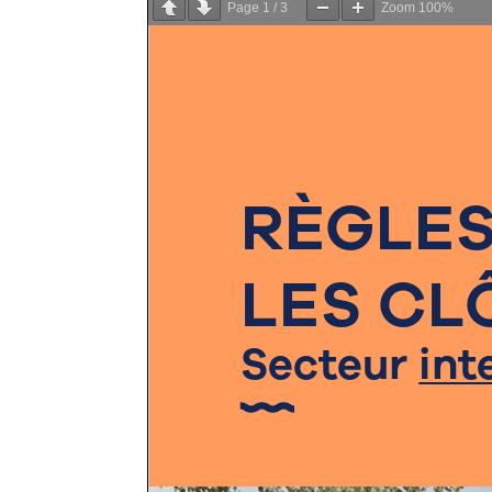
Page
1
/
3
Zoom
100%