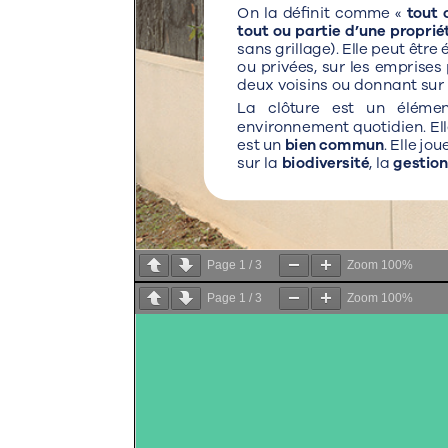
Page
1
/
3
Zoom
100%
Page
1
/
3
Zoom
100%