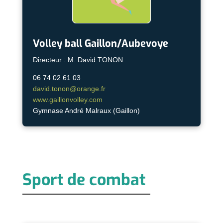
Volley ball Gaillon/Aubevoye
Directeur : M. David TONON
06 74 02 61 03
david.tonon@orange.fr
www.gaillonvolley.com
Gymnase André Malraux (Gaillon)
Sport de combat