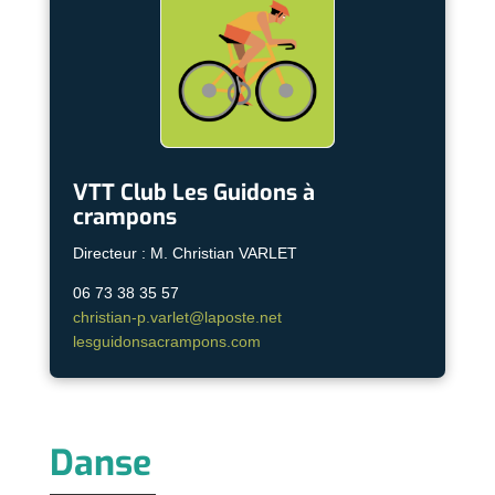
VTT Club Les Guidons à
crampons
Directeur : M. Christian VARLET
06 73 38 35 57
christian-p.varlet@laposte.net
lesguidonsacrampons.com
Danse