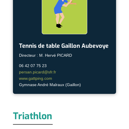
Tennis de table Gaillon Aubevoye
Directeur : M. Hervé PICARD
06 42 07 75 23
persan.picard@sfr.fr
www.gattping.com
Gymnase André Malraux (Gaillon)
Triathlon