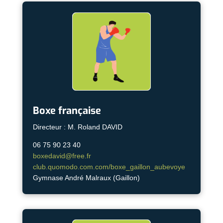
Boxe française
Directeur : M. Roland DAVID
06 75 90 23 40
boxedavid@free.fr
club.quomodo.com.com/boxe_gaillon_aubevoye
Gymnase André Malraux (Gaillon)