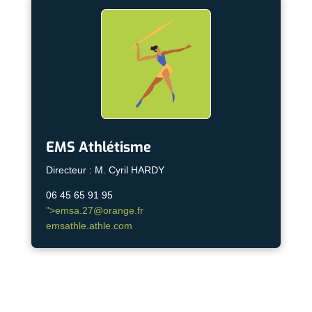
EMS Athlétisme
Directeur : M. Cyril HARDY
06 45 65 91 95
">
emsa.27@orange.fr
emsathle.athle.com