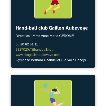
Hand-ball club Gaillon Aubevoye
Directrice : Mme Anne Marie GEROME
06 20 62 51 11
5927020@ffhandball.net
www.hbcgaillonaubevoye.com
Gymnase Bernard Chandelier (Le Val d'Hazey)