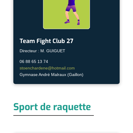
Team Fight Club 27
Directeur : M. GUIGUET
06 88 65 13 74
stoenchardene@hotmail.com
Gymnase André Malraux (Gaillon)
Sport de raquette