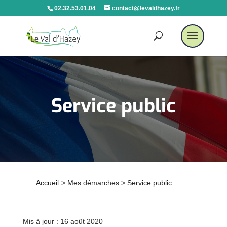
02.32.53.01.04
contact@levaldhazey.fr
Service public
Accueil
>
Mes démarches
>
Service public
Mis à jour : 16 août 2020