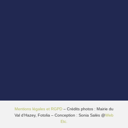
Mentions légales et RGPD
– Crédits photos : Mairie du
Val d’Hazey, Fotolia – Conception : Sonia Salès @
Web
Etc.