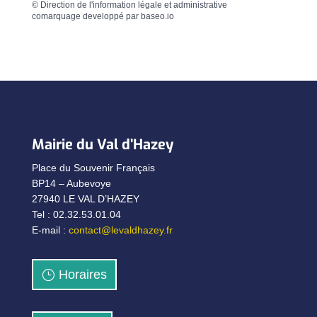
©
Direction de l'information légale et administrative
comarquage developpé par
baseo.io
Mairie du Val d’Hazey
Place du Souvenir Français
BP14 – Aubevoye
27940 LE VAL D’HAZEY
Tel : 02.32.53.01.04
E-mail :
contact@levaldhazey.fr
Horaires