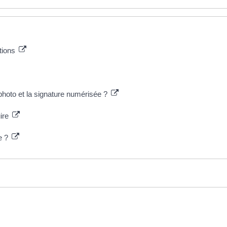
ctions
 photo et la signature numérisée ?
uire
te ?