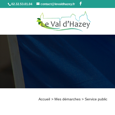
02.32.53.01.04
contact@levaldhazey.fr
Accueil
>
Mes démarches
>
Service public