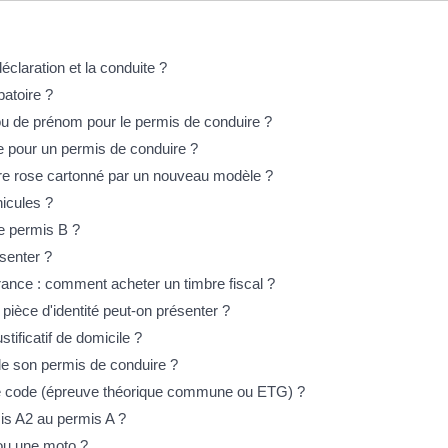
éclaration et la conduite ?
batoire ?
ou de prénom pour le permis de conduire ?
e pour un permis de conduire ?
re rose cartonné par un nouveau modèle ?
hicules ?
e permis B ?
ésenter ?
rance : comment acheter un timbre fiscal ?
ièce d'identité peut-on présenter ?
tificatif de domicile ?
e son permis de conduire ?
e code (épreuve théorique commune ou ETG) ?
s A2 au permis A ?
 ou une moto ?