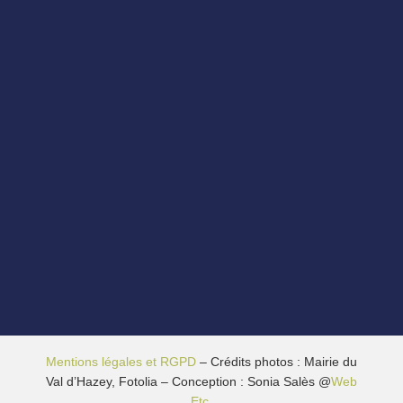
Mentions légales et RGPD
– Crédits photos : Mairie du
Val d’Hazey, Fotolia – Conception : Sonia Salès @
Web
Etc.