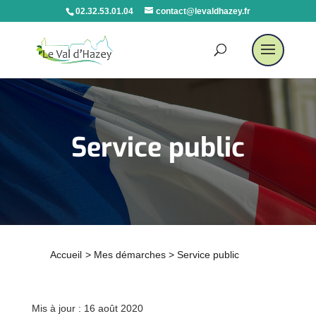
02.32.53.01.04
contact@levaldhazey.fr
Service public
Accueil
>
Mes démarches
>
Service public
Mis à jour : 16 août 2020