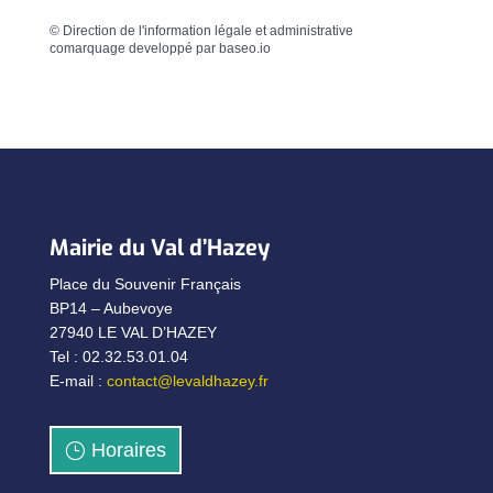
©
Direction de l'information légale et administrative
comarquage developpé par
baseo.io
Mairie du Val d’Hazey
Place du Souvenir Français
BP14 – Aubevoye
27940 LE VAL D’HAZEY
Tel : 02.32.53.01.04
E-mail :
contact@levaldhazey.fr
Horaires