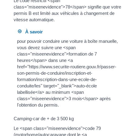
Le code restrictif <span
class="miseenevidence">78</span> signifie que votre
permis B est limité aux véhicules à changement de
vitesse automatique.
À savoir
pour pouvoir conduire une voiture à boîte manuelle,
vous devez suivre une <span
class="miseenevidence">formation de 7
heures</span> dans une <a
href="https://www.securite-routiere.gouv.fr/passer-
son-permis-de-conduire/inscription-et-
formation/inscription-dans-une-ecole-de-
conduite/les" target="_blank">auto-école
labellisée</a> au minimum <span
class="miseenevidence">3 mois</span> après
l'obtention du permis.
Camping-car de + de 3 500 kg
Le <span class="miseenevidence">code 79
(motorhome/autocaravane dont le <a