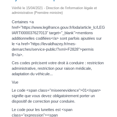
Vérifié le 15/04/2021 - Direction de l'information légale et
administrative (Première ministre)
Certaines <a
href="https://www.legifrance.gouv.fr/loda/article_lc/LEG
IARTI000037627013" target="_blank">mentions
additionnelles codifiées</a> sont parfois ajoutées sur
le <a href="https://levaldhazey.fr/mes-
demarches/service-public/?xml=F2828">permis
B</a>.
Ces codes précisent votre droit à conduire : restriction
administrative, restriction pour raison médicale,
adaptation du véhicule...
Vue
Le code <span class="miseenevidence">01</span>
signifie que vous devez obligatoirement porter un
dispositif de correction pour conduire.
Le code pour les lunettes est <span
class="expression"><span