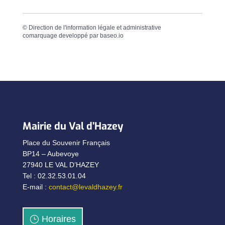
©
Direction de l'information légale et administrative
comarquage developpé par
baseo.io
Mairie du Val d’Hazey
Place du Souvenir Français
BP14 – Aubevoye
27940 LE VAL D’HAZEY
Tel : 02.32.53.01.04
E-mail :
contact@levaldhazey.fr
Horaires