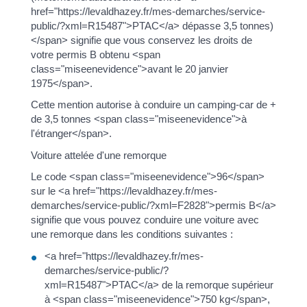
href="https://levaldhazey.fr/mes-demarches/service-
public/?xml=R15487">PTAC</a> dépasse 3,5 tonnes)
</span> signifie que vous conservez les droits de
votre permis B obtenu <span
class="miseenevidence">avant le 20 janvier
1975</span>.
Cette mention autorise à conduire un camping-car de +
de 3,5 tonnes <span class="miseenevidence">à
l'étranger</span>.
Voiture attelée d'une remorque
Le code <span class="miseenevidence">96</span>
sur le <a href="https://levaldhazey.fr/mes-
demarches/service-public/?xml=F2828">permis B</a>
signifie que vous pouvez conduire une voiture avec
une remorque dans les conditions suivantes :
<a href="https://levaldhazey.fr/mes-
demarches/service-public/?
xml=R15487">PTAC</a> de la remorque supérieur
à <span class="miseenevidence">750 kg</span>,