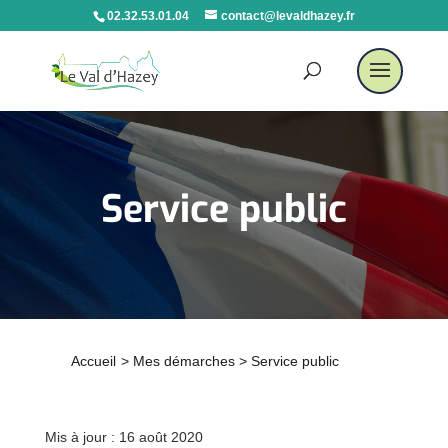
02.32.53.01.04
contact@levaldhazey.fr
Service public
Accueil
>
Mes démarches
>
Service public
Mis à jour : 16 août 2020