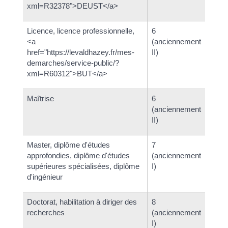
xml=R32378">DEUST</a>
Licence, licence professionnelle,
6
<a
(anciennement
href="https://levaldhazey.fr/mes-
II)
demarches/service-public/?
xml=R60312">BUT</a>
Maîtrise
6
(anciennement
II)
Master, diplôme d'études
7
approfondies, diplôme d'études
(anciennement
supérieures spécialisées, diplôme
I)
d'ingénieur
Doctorat, habilitation à diriger des
8
recherches
(anciennement
I)