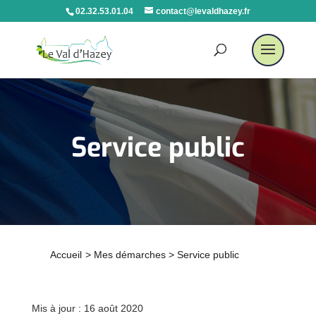
02.32.53.01.04
contact@levaldhazey.fr
Service public
Accueil
>
Mes démarches
>
Service public
Mis à jour : 16 août 2020