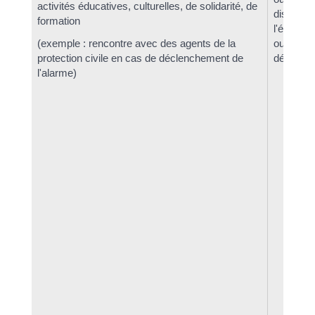
activités éducatives, culturelles, de solidarité, de
disciplin
formation
l'établis
(exemple : rencontre avec des agents de la
ou
protection civile en cas de déclenchement de
départem
l'alarme)