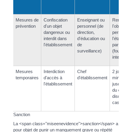
Mesures de
Confiscation
Enseignant ou
Remise d
prévention
d'un objet
personnel (de
l'objet au
dangereux ou
direction,
personnel
interdit dans
d'éducation ou
l'établiss
l'établissement
de
par l'élève
surveillance)
(fouille
interdite)
Mesures
Interdiction
Chef
2 jours
temporaires
d'accès à
d'établissement
minimum 
l'établissement
jusqu'à la
du conseil
discipline
cas de sai
Sanction
La <span class="miseenevidence">sanction</span> a
pour objet de punir un manquement grave ou répété