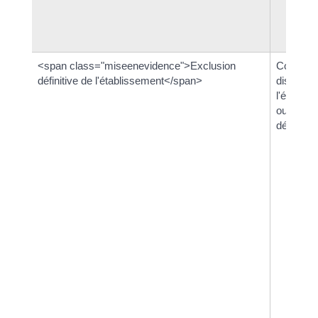
<span class="miseenevidence">Exclusion
Conseil 
définitive de l'établissement</span>
disciplin
l'établis
ou
départem