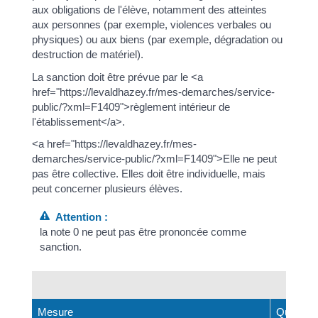
aux obligations de l'élève, notamment des atteintes
aux personnes (par exemple, violences verbales ou
physiques) ou aux biens (par exemple, dégradation ou
destruction de matériel).
La sanction doit être prévue par le <a
href="https://levaldhazey.fr/mes-demarches/service-
public/?xml=F1409">règlement intérieur de
l'établissement</a>.
<a href="https://levaldhazey.fr/mes-
demarches/service-public/?xml=F1409">Elle ne peut
pas être collective. Elles doit être individuelle, mais
peut concerner plusieurs élèves.
Attention :
la note 0 ne peut pas être prononcée comme
sanction.
Sancti
Mesure
Qui peut 