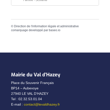
Famille - Scolarité
©
Direction de l'information légale et administrative
comarquage developpé par
baseo.io
Mairie du Val d’Hazey
Place du Souvenir Français
BP14 – Aubevoye
27940 LE VAL D’HAZEY
Tel : 02.32.53.01.04
E-mail :
contact@levaldhazey.fr