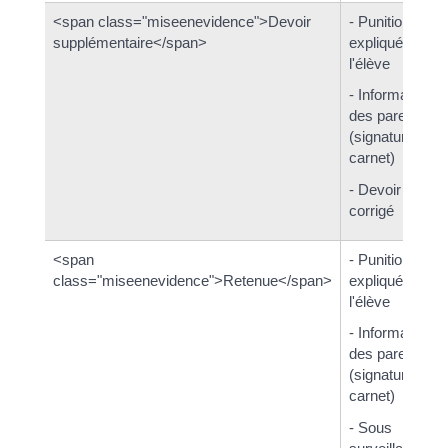
<span class="miseenevidence">Devoir
- Punition
supplémentaire</span>
expliquée à
l'élève
- Information
des parents
(signature du
carnet)
- Devoir
corrigé
<span
- Punition
class="miseenevidence">Retenue</span>
expliquée à
l'élève
- Information
des parents
(signature du
carnet)
- Sous