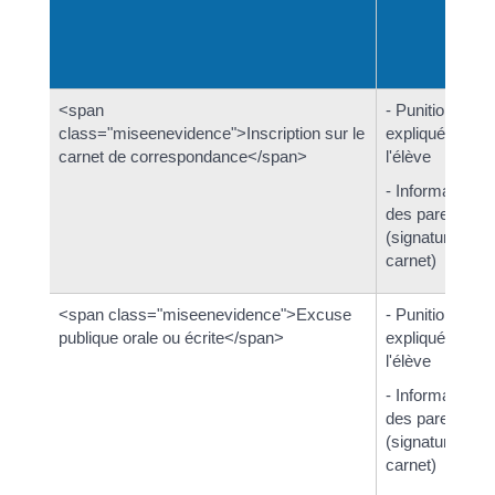
<span
- Punition
class="miseenevidence">Inscription sur le
expliquée à
carnet de correspondance</span>
l'élève
- Information
des parents
(signature du
carnet)
<span class="miseenevidence">Excuse
- Punition
publique orale ou écrite</span>
expliquée à
l'élève
- Information
des parents
(signature du
carnet)