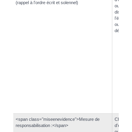
(rappel à l'ordre écrit et solennel)
ou conse
disciplin
l'établis
ou
départem
<span class="miseenevidence">Mesure de
Chef
responsabilisation :</span>
d'établi
ou conse