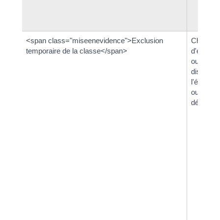
<span class="miseenevidence">Exclusion
Chef
temporaire de la classe</span>
d'établi
ou conse
disciplin
l'établis
ou
départem