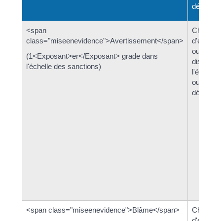
décider 
<span
Chef
class="miseenevidence">Avertissement</span>
d'établi
ou conse
(1<Exposant>er</Exposant> grade dans
disciplin
l'échelle des sanctions)
l'établis
ou
départem
<span class="miseenevidence">Blâme</span>
Chef
d'établi