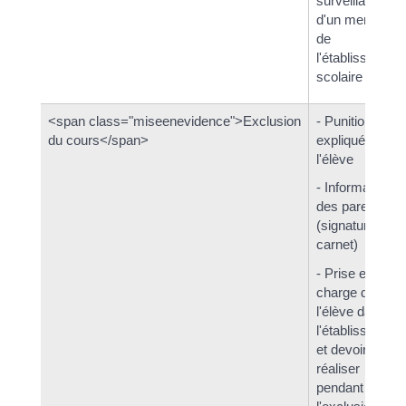
surveillance
d'un membre
de
l'établissement
scolaire
<span class="miseenevidence">Exclusion
- Punition
du cours</span>
expliquée à
l'élève
- Information
des parents
(signature du
carnet)
- Prise en
charge de
l'élève dans
l'établissement
et devoir à
réaliser
pendant