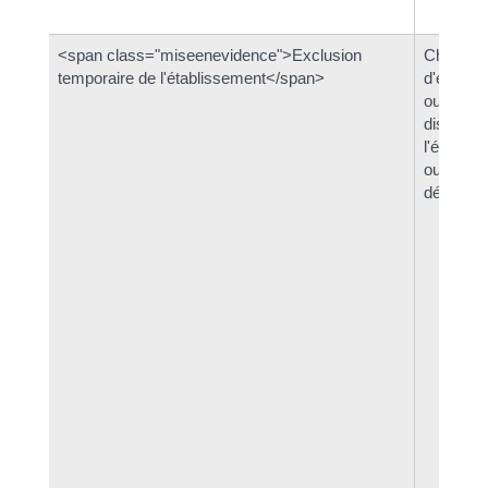
<span class="miseenevidence">Exclusion
Chef
temporaire de l'établissement</span>
d'établi
ou conse
disciplin
l'établis
ou
départem