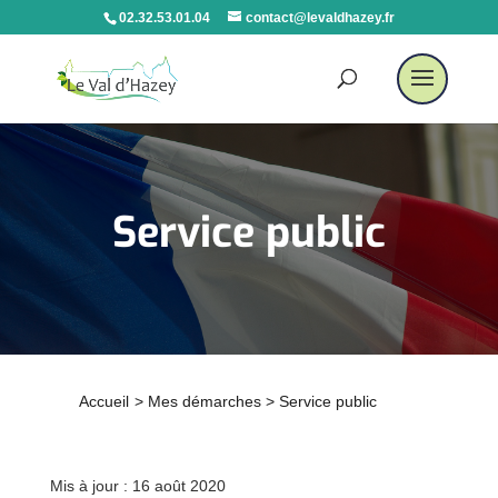
02.32.53.01.04
contact@levaldhazey.fr
Service public
Accueil
>
Mes démarches
>
Service public
Mis à jour : 16 août 2020