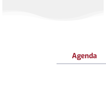
Agenda
Séni
Randon