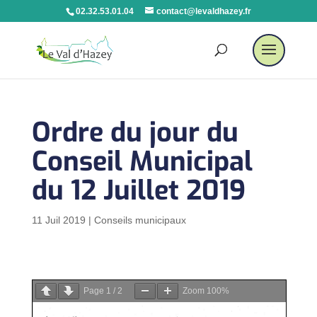
02.32.53.01.04
contact@levaldhazey.fr
Ordre du jour du
Conseil Municipal
du 12 Juillet 2019
11 Juil 2019
|
Conseils municipaux
Page
1
/
2
Zoom
100%