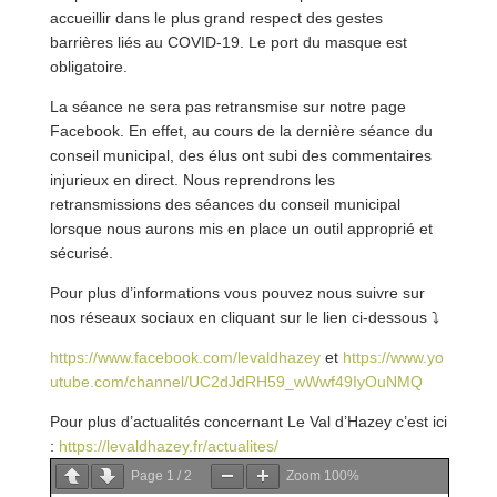
accueillir dans le plus grand respect des gestes
barrières liés au COVID-19. Le port du masque est
obligatoire.
La séance ne sera pas retransmise sur notre page
Facebook. En effet, au cours de la dernière séance du
conseil municipal, des élus ont subi des commentaires
injurieux en direct. Nous reprendrons les
retransmissions des séances du conseil municipal
lorsque nous aurons mis en place un outil approprié et
sécurisé.
Pour plus d’informations vous pouvez nous suivre sur
nos réseaux sociaux en cliquant sur le lien ci-dessous
⤵
https://www.facebook.com/levaldhazey
et
https://www.yo
utube.com/channel/UC2dJdRH59_wWwf49IyOuNMQ
Pour plus d’actualités concernant Le Val d’Hazey c’est ici
:
https://levaldhazey.fr/actualites/
Page
1
/
2
Zoom
100%