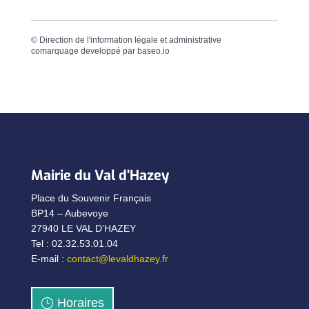
©
Direction de l'information légale et administrative
comarquage developpé par
baseo.io
Mairie du Val d’Hazey
Place du Souvenir Français
BP14 – Aubevoye
27940 LE VAL D’HAZEY
Tel : 02.32.53.01.04
E-mail :
contact@levaldhazey.fr
Horaires