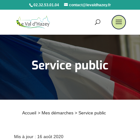
02.32.53.01.04
contact@levaldhazey.fr
Service public
Accueil
>
Mes démarches
>
Service public
Mis à jour : 16 août 2020