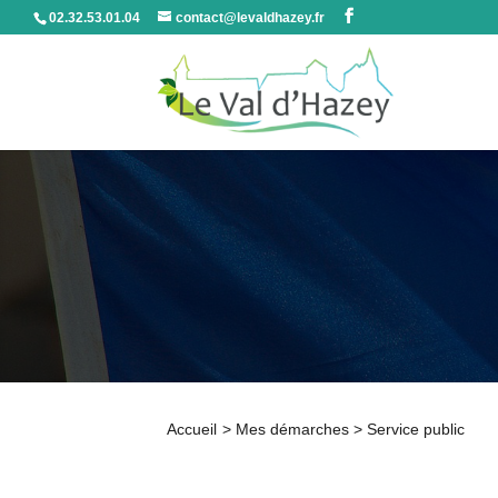
02.32.53.01.04
contact@levaldhazey.fr
Accueil
>
Mes démarches
>
Service public