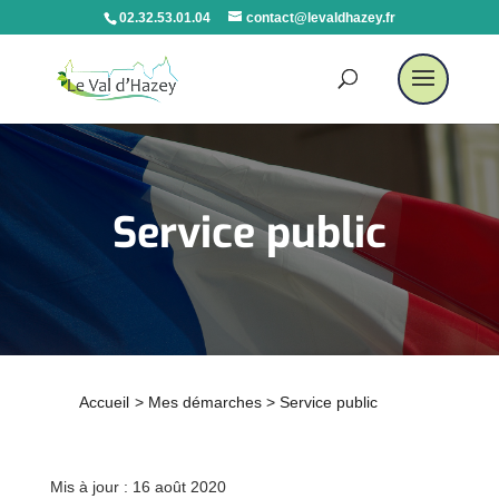
02.32.53.01.04
contact@levaldhazey.fr
Service public
Accueil
>
Mes démarches
>
Service public
Mis à jour : 16 août 2020