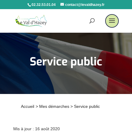
02.32.53.01.04
contact@levaldhazey.fr
Service public
Accueil
>
Mes démarches
>
Service public
Mis à jour : 16 août 2020