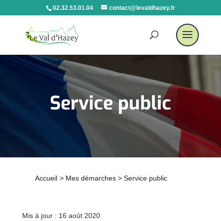
02.32.53.01.04
contact@levaldhazey.fr
Service public
Accueil
>
Mes démarches
>
Service public
Mis à jour : 16 août 2020