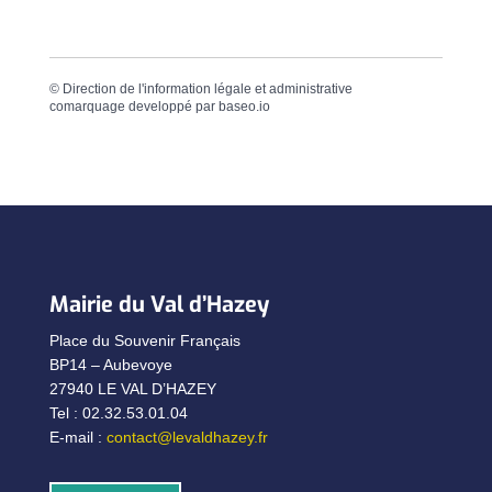
©
Direction de l'information légale et administrative
comarquage developpé par
baseo.io
Mairie du Val d’Hazey
Place du Souvenir Français
BP14 – Aubevoye
27940 LE VAL D’HAZEY
Tel : 02.32.53.01.04
E-mail :
contact@levaldhazey.fr