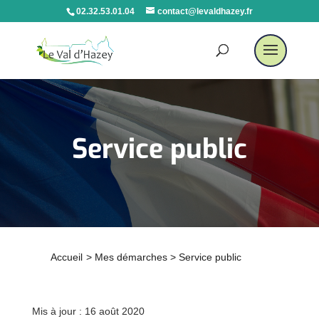
02.32.53.01.04
contact@levaldhazey.fr
Service public
Accueil
>
Mes démarches
>
Service public
Mis à jour : 16 août 2020