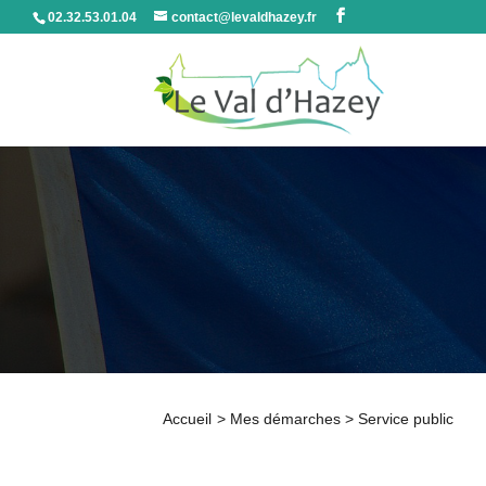
02.32.53.01.04
contact@levaldhazey.fr
Accueil
>
Mes démarches
>
Service public