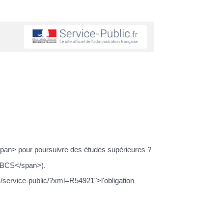
/span> pour poursuivre des études supérieures ?
 (BCS</span>).
s/service-public/?xml=R54921">l'obligation