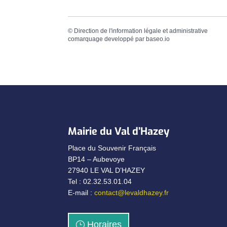
©
Direction de l'information légale et administrative
comarquage developpé par
baseo.io
Mairie du Val d’Hazey
Place du Souvenir Français
BP14 – Aubevoye
27940 LE VAL D’HAZEY
Tel : 02.32.53.01.04
E-mail :
contact@levaldhazey.fr
Horaires