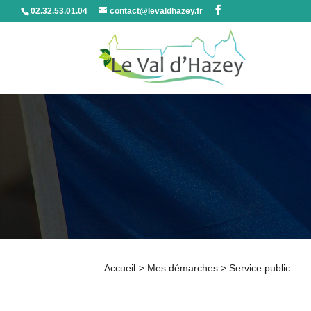
02.32.53.01.04
contact@levaldhazey.fr
Accueil
>
Mes démarches
>
Service public