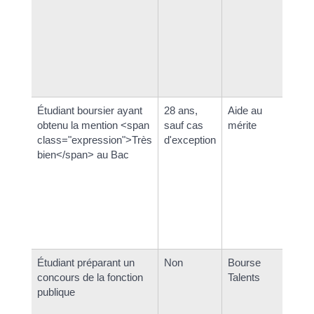
Étudiant boursier ayant
28 ans,
Aide au
En
obtenu la mention <span
sauf cas
mérite
cl
class="expression">Très
d'exception
et
bien</span> au Bac
cl
sel
Étudiant préparant un
Non
Bourse
<s
concours de la fonction
Talents
cl
publique
ou
cl