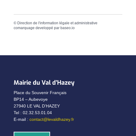
©
Direction de l'information légale et administrative
comarquage developpé par
baseo.io
Mairie du Val d’Hazey
Place du Souvenir Français
BP14 – Aubevoye
27940 LE VAL D’HAZEY
Tel : 02.32.53.01.04
E-mail :
contact@levaldhazey.fr