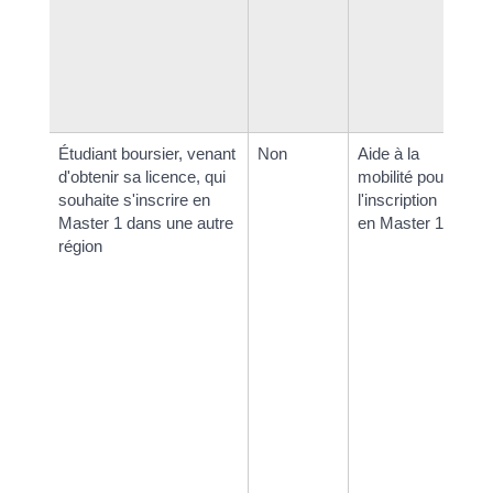
Étudiant boursier, venant
Non
Aide à la
<s
d'obtenir sa licence, qui
mobilité pour
cl
souhaite s'inscrire en
l'inscription
Master 1 dans une autre
en Master 1
région