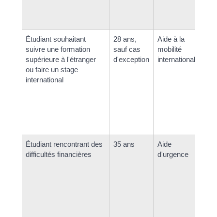
si 
Pr
Étudiant souhaitant
28 ans,
Aide à la
Ju
suivre une formation
sauf cas
mobilité
cl
supérieure à l'étranger
d'exception
internationale
ou faire un stage
international
Étudiant rencontrant des
35 ans
Aide
Ju
difficultés financières
d'urgence
cl