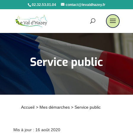
02.32.53.01.04
contact@levaldhazey.fr
Service public
Accueil
>
Mes démarches
>
Service public
Mis à jour : 16 août 2020