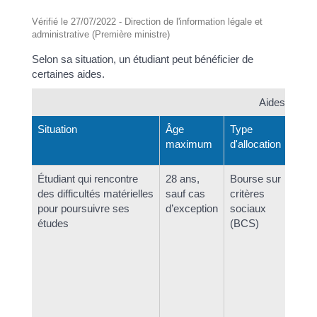
Vérifié le 27/07/2022 - Direction de l'information légale et
administrative (Première ministre)
Selon sa situation, un étudiant peut bénéficier de
certaines aides.
Aides auxque
Situation
Âge
Type
Mon
maximum
d'allocation
Étudiant qui rencontre
28 ans,
Bourse sur
Ju
des difficultés matérielles
sauf cas
critères
cl
pour poursuivre ses
d’exception
sociaux
études
(BCS)