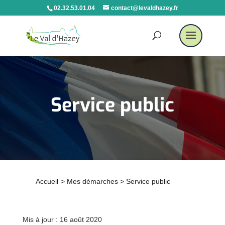
02.32.53.01.04
contact@levaldhazey.fr
Service public
Accueil
>
Mes démarches
>
Service public
Mis à jour : 16 août 2020