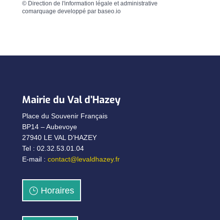
©
Direction de l'information légale et administrative
comarquage developpé par
baseo.io
Mairie du Val d’Hazey
Place du Souvenir Français
BP14 – Aubevoye
27940 LE VAL D’HAZEY
Tel : 02.32.53.01.04
E-mail :
contact@levaldhazey.fr
Horaires