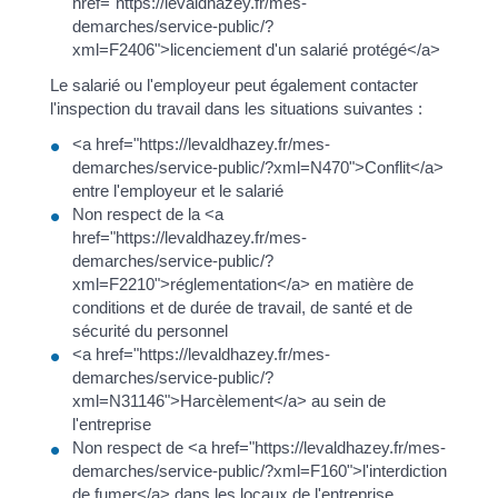
href="https://levaldhazey.fr/mes-
demarches/service-public/?
xml=F2406">licenciement d'un salarié protégé</a>
Le salarié ou l'employeur peut également contacter
l'inspection du travail dans les situations suivantes :
<a href="https://levaldhazey.fr/mes-
demarches/service-public/?xml=N470">Conflit</a>
entre l'employeur et le salarié
Non respect de la <a
href="https://levaldhazey.fr/mes-
demarches/service-public/?
xml=F2210">réglementation</a> en matière de
conditions et de durée de travail, de santé et de
sécurité du personnel
<a href="https://levaldhazey.fr/mes-
demarches/service-public/?
xml=N31146">Harcèlement</a> au sein de
l'entreprise
Non respect de <a href="https://levaldhazey.fr/mes-
demarches/service-public/?xml=F160">l'interdiction
de fumer</a> dans les locaux de l'entreprise