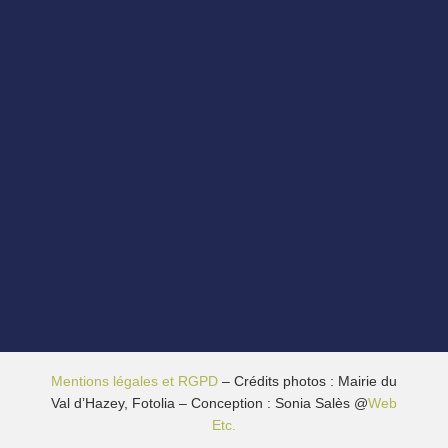
Mentions légales et RGPD
– Crédits photos : Mairie du
Val d’Hazey, Fotolia – Conception : Sonia Salès @
Web
Etc.