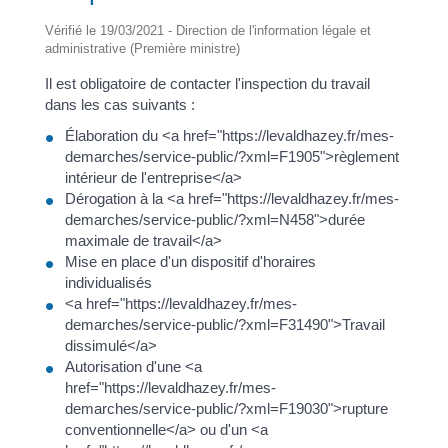
Vérifié le 19/03/2021 - Direction de l'information légale et
administrative (Première ministre)
Il est obligatoire de contacter l'inspection du travail
dans les cas suivants :
Élaboration du <a href="https://levaldhazey.fr/mes-
demarches/service-public/?xml=F1905">règlement
intérieur de l'entreprise</a>
Dérogation à la <a href="https://levaldhazey.fr/mes-
demarches/service-public/?xml=N458">durée
maximale de travail</a>
Mise en place d'un dispositif d'horaires
individualisés
<a href="https://levaldhazey.fr/mes-
demarches/service-public/?xml=F31490">Travail
dissimulé</a>
Autorisation d'une <a
href="https://levaldhazey.fr/mes-
demarches/service-public/?xml=F19030">rupture
conventionnelle</a> ou d'un <a