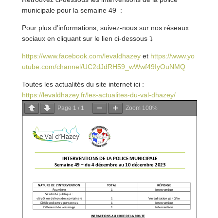
municipale pour la semaine 49 :
Pour plus d’informations, suivez-nous sur nos réseaux
sociaux en cliquant sur le lien ci-dessous
⤵
https://www.facebook.com/levaldhazey
et
https://www.yo
utube.com/channel/UC2dJdRH59_wWwf49IyOuNMQ
Toutes les actualités du site internet ici :
https://levaldhazey.fr/les-actualites-du-val-dha
zey/
Page
1
/
1
Zoom
100%