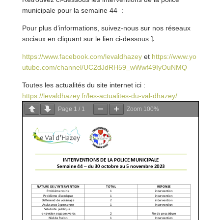
municipale pour la semaine 44 :
Pour plus d’informations, suivez-nous sur nos réseaux
sociaux en cliquant sur le lien ci-dessous
⤵
https://www.facebook.com/levaldhazey
et
https://www.yo
utube.com/channel/UC2dJdRH59_wWwf49IyOuNMQ
Toutes les actualités du site internet ici :
https://levaldhazey.fr/les-actualites-du-val-dha
zey/
Page
1
/
1
Zoom
100%