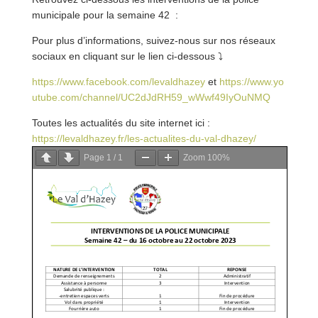
municipale pour la semaine 42 :
Pour plus d’informations, suivez-nous sur nos réseaux
sociaux en cliquant sur le lien ci-dessous
⤵
https://www.facebook.com/levaldhazey
et
https://www.yo
utube.com/channel/UC2dJdRH59_wWwf49IyOuNMQ
Toutes les actualités du site internet ici :
https://levaldhazey.fr/les-actualites-du-val-dha
zey/
Page
1
/
1
Zoom
100%