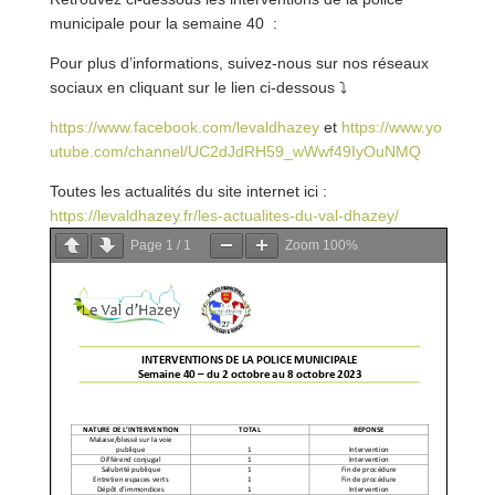
municipale pour la semaine 40 :
Pour plus d’informations, suivez-nous sur nos réseaux
sociaux en cliquant sur le lien ci-dessous
⤵
https://www.facebook.com/levaldhazey
et
https://www.yo
utube.com/channel/UC2dJdRH59_wWwf49IyOuNMQ
Toutes les actualités du site internet ici :
https://levaldhazey.fr/les-actualites-du-val-dha
zey/
Page
1
/
1
Zoom
100%