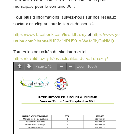
municipale pour la semaine 36 :
Pour plus d’informations, suivez-nous sur nos réseaux
sociaux en cliquant sur le lien ci-dessous
⤵
https://www.facebook.com/levaldhazey
et
https://www.yo
utube.com/channel/UC2dJdRH59_wWwf49IyOuNMQ
Toutes les actualités du site internet ici :
https://levaldhazey.fr/les-actualites-du-val-dha
zey/
Page
1
/
1
Zoom
100%