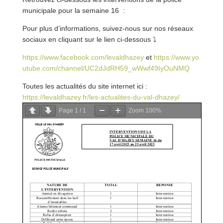
municipale pour la semaine 16 :
Pour plus d’informations, suivez-nous sur nos réseaux
sociaux en cliquant sur le lien ci-dessous
⤵
https://www.facebook.com/levaldhazey
et
https://www.yo
utube.com/channel/UC2dJdRH59_wWwf49IyOuNMQ
Toutes les actualités du site internet ici :
https://levaldhazey.fr/les-actualites-du-val-dha
zey/
Page
1
/
1
Zoom
100%