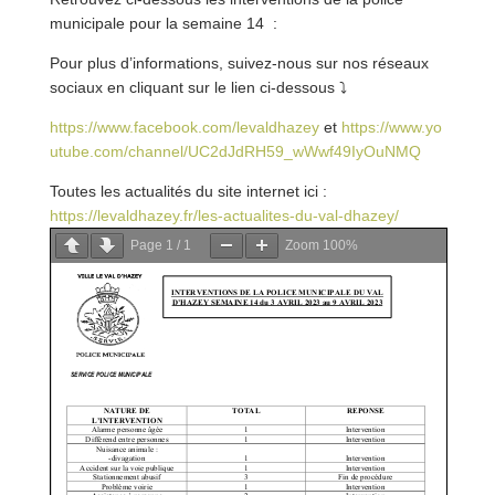
municipale pour la semaine 14 :
Pour plus d’informations, suivez-nous sur nos réseaux
sociaux en cliquant sur le lien ci-dessous
⤵
https://www.facebook.com/levaldhazey
et
https://www.yo
utube.com/channel/UC2dJdRH59_wWwf49IyOuNMQ
Toutes les actualités du site internet ici :
https://levaldhazey.fr/les-actualites-du-val-dha
zey/
Page
1
/
1
Zoom
100%