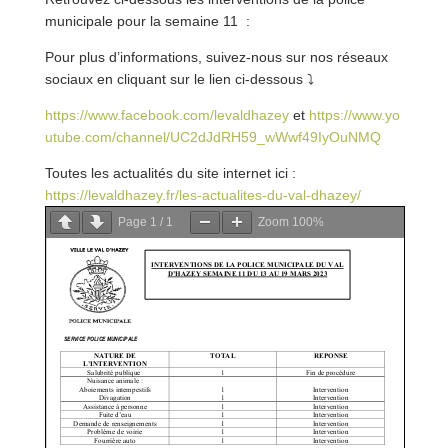
municipale pour la semaine 11 :
Pour plus d’informations, suivez-nous sur nos réseaux
sociaux en cliquant sur le lien ci-dessous
⤵
https://www.facebook.com/levaldhazey
et
https://www.yo
utube.com/channel/UC2dJdRH59_wWwf49IyOuNMQ
Toutes les actualités du site internet ici :
https://levaldhazey.fr/les-actualites-du-val-dha
zey/
Page
1
/
1
Zoom
100%