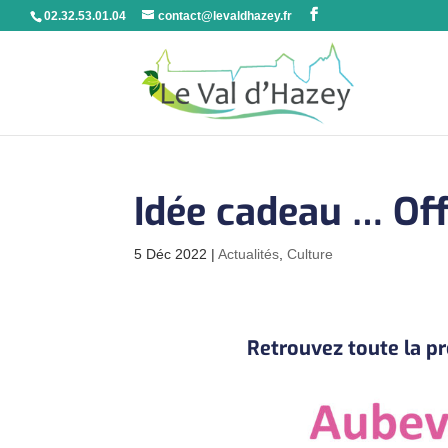
02.32.53.01.04
contact@levaldhazey.fr
Idée cadeau … Off
5 Déc 2022
|
Actualités
,
Culture
Retrouvez toute la 