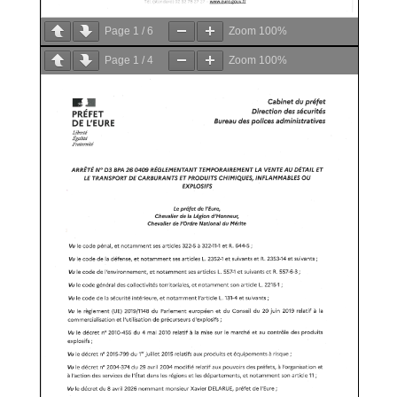
Page
1
/
6
Zoom
100%
Page
1
/
4
Zoom
100%