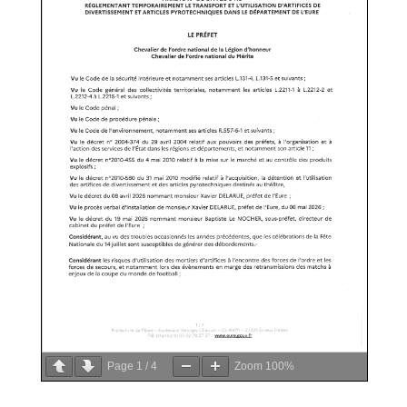
Page
1
/
4
Zoom
100%