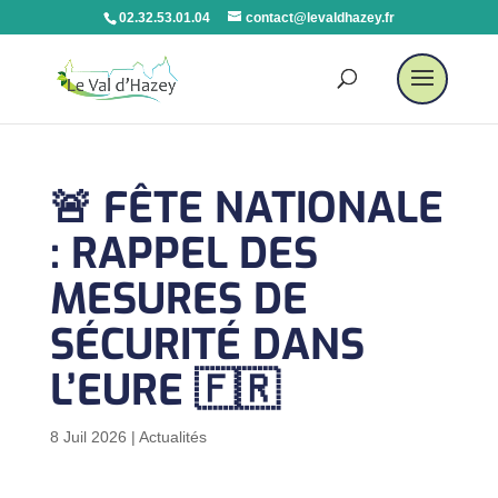
02.32.53.01.04
contact@levaldhazey.fr
🚨 FÊTE NATIONALE
: RAPPEL DES
MESURES DE
SÉCURITÉ DANS
L’EURE 🇫🇷
8 Juil 2026
|
Actualités