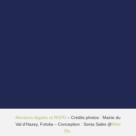
Mentions légales et RGPD
– Crédits photos : Mairie du
Val d’Hazey, Fotolia – Conception : Sonia Salès @
Web
Etc.