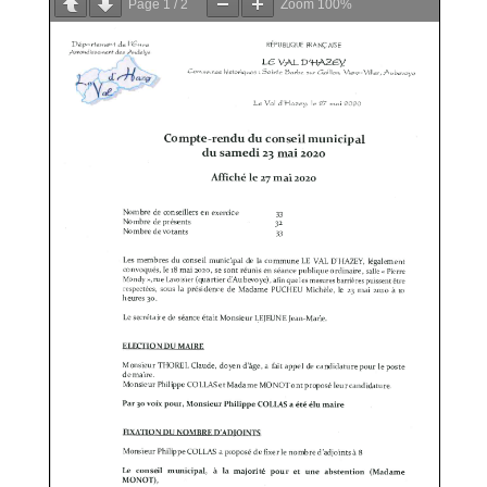
Page
1
/
2
Zoom
100%