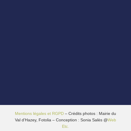
Mentions légales et RGPD
– Crédits photos : Mairie du
Val d’Hazey, Fotolia – Conception : Sonia Salès @
Web
Etc.