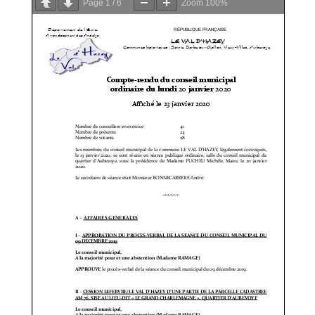
Page
1
/
6
Zoom
100%