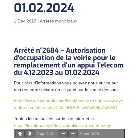
01.02.2024
1 Déc 2023
|
Arrêtés municipaux
Arrêté n°2684 – Autorisation
d’occupation de la voirie pour le
remplacement d’un appui Telecom
du 4.12.2023 au 01.02.2024
Pour plus d’informations vous pouvez nous suivre sur
nos réseaux sociaux en cliquant sur le lien ci-dessous
https://www.facebook.com/levaldhazey
et
https://www.yo
utube.com/channel/UC2dJdRH59_wWwf49IyOuNMQ
Toutes les actualités sur le site internet ici :
https://levaldhazey.fr/les-actualites-du-val-dhazey/
Page
1
/
2
Zoom
100%