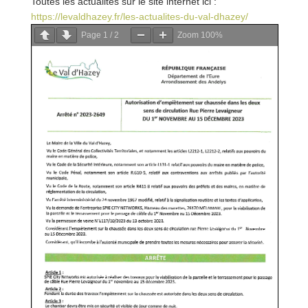
Toutes les actualités sur le site internet ici :
https://levaldhazey.fr/les-actualites-du-val-dhazey/
Page
1
/
2
Zoom
100%