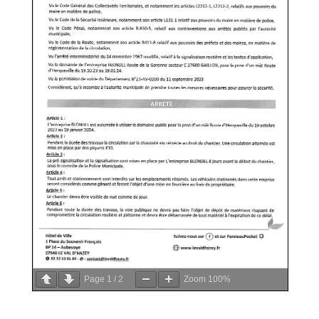
Page
1
/
2
Zoom
100%