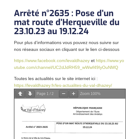
Arrêté n°2635 : Pose d’un
mat route d’Herqueville du
23.10.23 au 19.12.24
Pour plus d’informations vous pouvez nous suivre sur
nos réseaux sociaux en cliquant sur le lien ci-dessous
https://www.facebook.com/levaldhazey
et
https://www.yo
utube.com/channel/UC2dJdRH59_wWwf49IyOuNMQ
Toutes les actualités sur le site internet ici :
https://levaldhazey.fr/les-actualites-du-val-dhazey/
Page
1
/
2
Zoom
100%