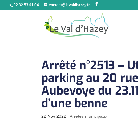
02.32.53.01.04
contact@levaldhazey.fr
Arrêté n°2513 – Ut
parking au 20 rue
Aubevoye du 23.11
d’une benne
22 Nov 2022
|
Arrêtés municipaux