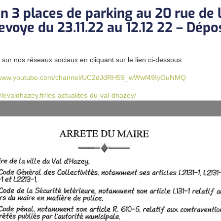
on 3 places de parking au 20 rue de 
evoye du 23.11.22 au 12.12 22 – Dépo
sur nos réseaux sociaux en cliquant sur le lien ci-dessous
//www.youtube.com/channel/UC2dJdRH59_wWwf49IyOuNMQ
//levaldhazey.fr/les-actualites-du-val-dhazey/