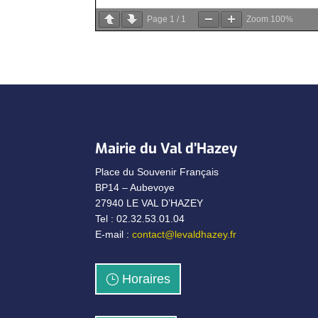
Page
1
/
1
Zoom
100%
Mairie du Val d’Hazey
Place du Souvenir Français
BP14 – Aubevoye
27940 LE VAL D’HAZEY
Tel : 02.32.53.01.04
E-mail :
contact@levaldhazey.fr
Horaires