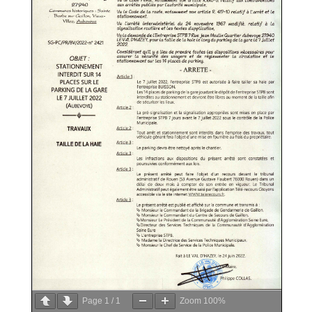
Page
1
/
1
Zoom
100%