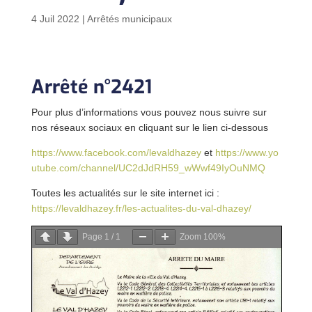
4 Juil 2022
|
Arrêtés municipaux
Arrêté n°2421
Pour plus d’informations vous pouvez nous suivre sur
nos réseaux sociaux en cliquant sur le lien ci-dessous
https://www.facebook.com/levaldhazey
et
https://www.yo
utube.com/channel/UC2dJdRH59_wWwf49IyOuNMQ
Toutes les actualités sur le site internet ici :
https://levaldhazey.fr/les-actualites-du-val-dhazey/
Page
1
/
1
Zoom
100%