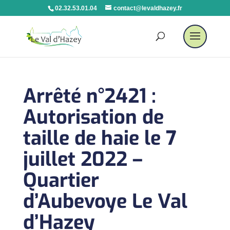
02.32.53.01.04
contact@levaldhazey.fr
Arrêté n°2421 :
Autorisation de
taille de haie le 7
juillet 2022 –
Quartier
d’Aubevoye Le Val
d’Hazey